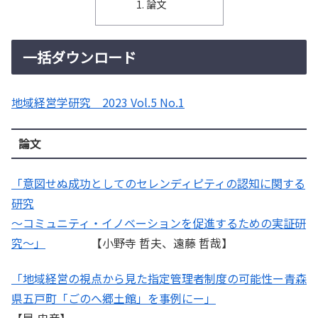
論文
一括ダウンロード
地域経営学研究 2023 Vol.5 No.1
論文
「意図せぬ成功としてのセレンディピティの認知に関する
研究
～コミュニティ・イノベーションを促進するための実証研
究～」
【小野寺 哲夫、遠藤 哲哉】
「地域経営の視点から見た指定管理者制度の可能性ー青森
県五戸町「ごのへ郷土館」を事例にー」