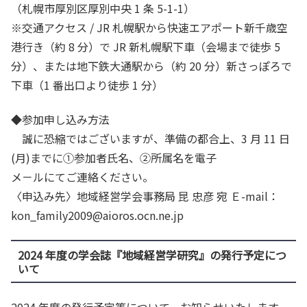
（札幌市厚別区厚別中央 1 条 5-1-1）
※交通アクセス / JR 札幌駅から快速エアポート新千歳空
港行き（約 8 分）で JR 新札幌駅下車（会場まで徒歩 5
分）、または地下鉄大通駅から（約 20 分）新さっぽろで
下車（1 番出口より徒歩 1 分）
◆参加申し込み方法
誠に恐縮ではございますが、準備の都合上、3 月 11 日
(月)までに①参加者氏名、②所属名を電子
メ－ルにてご連絡ください。
〈申込み先〉地域経営学会事務局 昆 忠彦 宛 Ｅ-mail：
kon_family2009@aioros.ocn.ne.jp
2024 年度の学会誌『地域経営学研究』の発行予定につ
いて
2024 年度の発行予定等について、お知らせいたします。