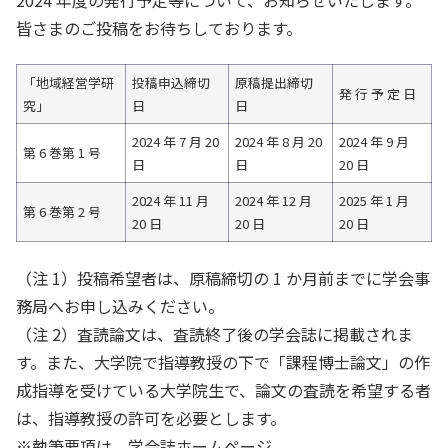
皆さまのご投稿をお待ちしております。
「地域経営学研
投稿申込締切
原稿提出締切
発 行 予 定 日
究」
日
日
2024 年 7 月 20
2024 年 8 月 20
2024 年 9 月
第 6 巻第 1 号
日
日
20 日
2024 年 11 月
2024 年 12 月
2025 年 1 月
第 6 巻第 2 号
20 日
20 日
20 日
（注 1）投稿希望者は、原稿締切の 1 か月前までに学会事
務局へお申し込みください。
（注 2）査読論文は、査読終了後の学会誌に掲載されま
す。また、大学院で指導教授の下で「課程博士論文」の作
成指導を受けている大学院生で、論文の査読を希望する者
は、指導教授の許可を必要とします。
※執筆要項は、学会誌ホームページ