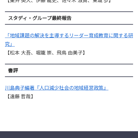
【栗井 英大、伊藤 龍史、佐々木 淑貴、東城 歩】
スタディ・グループ最終報告
「地域課題の解決を主導するリーダー育成教育に関する研
究」
【松本 大吾、堀籠 崇、飛鳥 由美子】
書評
川島典子編著『人口減少社会の地域経営政策』
【遠藤 哲哉】